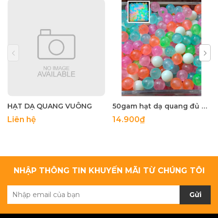
HẠT DẠ QUANG VUÔNG
50gam hạt dạ quang đủ màu 6mm, 8mm, 10mm, 12mm, hạt nhựa tròn
Liên hệ
14.900₫
NHẬP THÔNG TIN KHUYẾN MÃI TỪ CHÚNG TÔI
Gửi