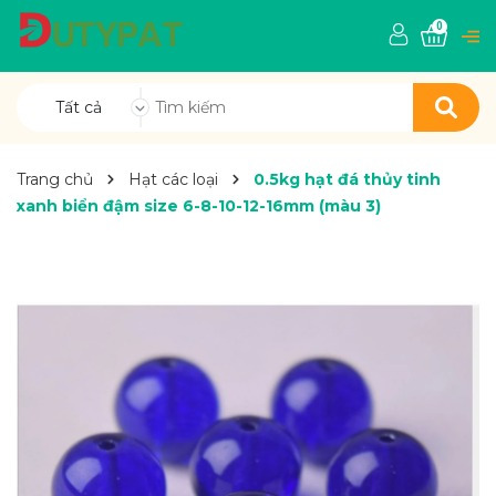
0
Tất cả
Trang chủ
Hạt các loại
0.5kg hạt đá thủy tinh
xanh biển đậm size 6-8-10-12-16mm (màu 3)