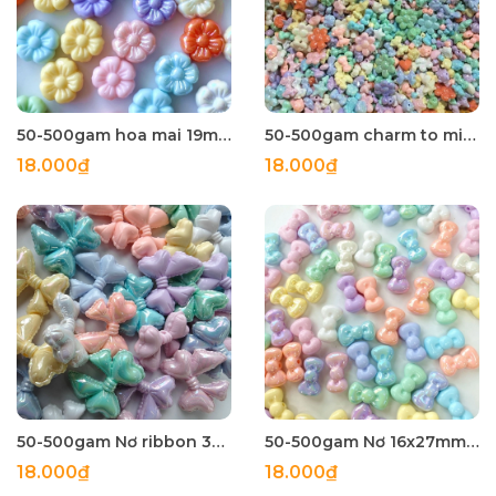
50-500gam hoa mai 19mm ,hạt charm holo bóng đẹp có lỗ xỏ
50-500gam charm to mix ngẫu nhiên ,hạt charm holo bóng đẹp có lỗ xỏ
18.000₫
18.000₫
50-500gam Nơ ribbon 33mm dễ thương ,hạt charm holo bóng đẹp có lỗ xỏ dọc
50-500gam Nơ 16x27mm dễ thương ,hạt charm holo bóng đẹp có lỗ xỏ dọc
18.000₫
18.000₫