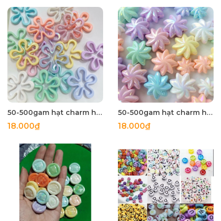
50-500gam hạt charm hoa rỗng 27mm lỗ xỏ dọc
50-500gam hạt charm hoa chong chóng 20mm, 27mm, charm nhựa bóng holo
18.000₫
18.000₫