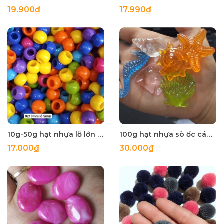
19.900₫
17.990₫
10g-50g hạt nhựa lỗ lớn 8x10mm lỗ 5mm
100g hạt nhựa sò ốc các kiểu
17.000₫
30.000₫