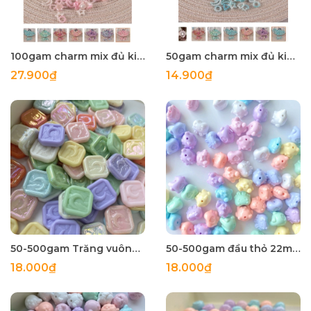
100gam charm mix đủ kiểu màu ngọc trai, hạt charm mix đủ kiểu
50gam charm mix đủ kiểu màu ngọc trai, hạt charm mix đủ kiểu
27.900₫
14.900₫
50-500gam Trăng vuông 23mm,hạt charm holo bóng đẹp có lỗ xỏ
50-500gam đầu thỏ 22mm,hạt charm holo bóng đẹp có lỗ xỏ
18.000₫
18.000₫