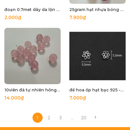
đoạn 0.7met dây da lộn bảng 5mm màu nâu cafe nhạt
25gram hạt nhựa bóng đỏ rượu vang 14mm
2.000₫
7.900₫
10viên đá tự nhiên hồng nhạt 8mm
đế hoa ốp hạt bạc 925 -size 5.5mm mã 753
14.000₫
7.000₫
1
2
3
...
20