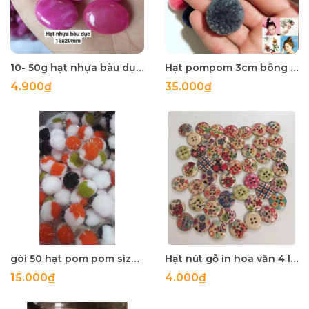
10- 50g hạt nhựa bàu dục 15x20mm
Hạt pompom 3cm bông mịn nhiều màu -gói 10-20-50 cái
4.900₫
35.000₫
gói 50 hạt pom pom size 20mm có sợi kim tuyến nhiều màu
Hạt nút gỗ in hoa văn 4 lỗ size 15mm (gói 5 cái)
15.000₫
4.000₫