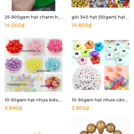
25-500gam hạt charm holo có lỗ xỏ 20mm bóng đẹp
gói 340 hạt (50gam) hạt nhựa tròn 4x7mm in mặt cười, chữ, .... làm handmade, phụ kiện, trang trí tuỳ sở thích
14.000₫
14.800₫
10-50gam hạt nhựa kiểu nứt 8mm, 10mm có lỗ xỏ làm vòng tay, vòng cổ , túi xách, làm handmade
10-50gam hạt nhưa cánh hoa in chữ cái , in mặt cười các kiểu size 10-12mm
3.990₫
3.900₫