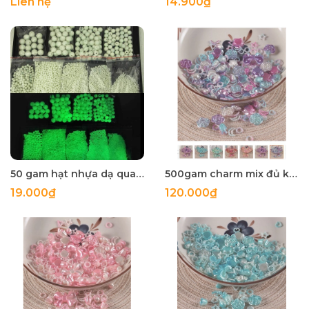
Liên hệ
14.900₫
50 gam hạt nhựa dạ quang tròn đủ size 4mm, 5mm, 6mm, 8mm, 10mm, 12mm, 14mm, 16mm ,18mm , 10mm, 22mm, 25mm
500gam charm mix đủ kiểu màu ngọc trai, hạt charm mix đủ kiểu
19.000₫
120.000₫