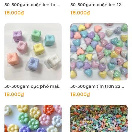
50-500gam cuộn len to 16mm,hạt charm holo bóng đẹp có lỗ xỏ
50-500gam cuộn len 12mm nhỏ ,hạt charm holo bóng đẹp có lỗ xỏ
18.000₫
18.000₫
50-500gam cục phô mai vuông 14mm ,hạt charm holo bóng đẹp có lỗ xỏ
50-500gam tim trơn 22mm ,hạt charm holo bóng đẹp có lỗ xỏ
18.000₫
18.000₫