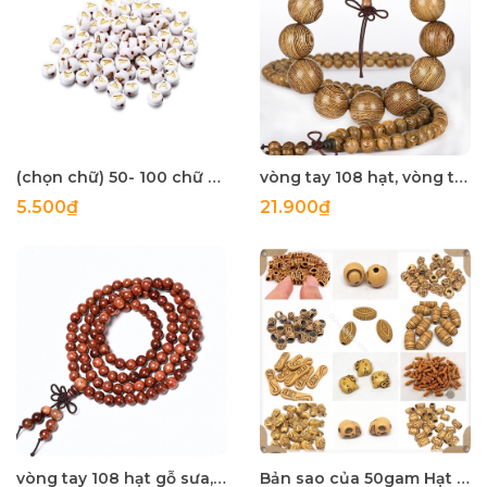
(chọn chữ) 50- 100 chữ nền trắng chữ vàng gold 4x7mm CÓ LỖ XỎ làm vòng hạt
vòng tay 108 hạt, vòng tay gỗ mun đuôi công size 6mm, 8mm
5.500₫
21.900₫
vòng tay 108 hạt gỗ sưa, gỗ Huỳnh đàn hạt 6mm
Bản sao của 50gam Hạt nhựa giả gỗ đủ kiểu để làm vòng tay, vòng cổ các loại