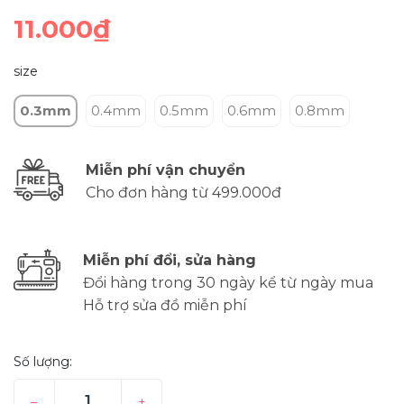
11.000₫
size
0.3mm
0.4mm
0.5mm
0.6mm
0.8mm
Miễn phí vận chuyển
Cho đơn hàng từ 499.000đ
Miễn phí đổi, sửa hàng
Đổi hàng trong 30 ngày kể từ ngày mua
Hỗ trợ sửa đồ miễn phí
Số lượng:
–
+