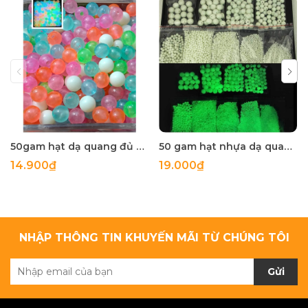
50gam hạt dạ quang đủ màu 6mm, 8mm, 10mm, 12mm, hạt nhựa tròn
50 gam hạt nhựa dạ quang tròn đủ size 4mm, 5mm, 6mm, 8mm, 10mm, 12mm, 14mm, 16mm ,18mm , 10mm, 22mm, 25mm
14.900₫
19.000₫
NHẬP THÔNG TIN KHUYẾN MÃI TỪ CHÚNG TÔI
Gửi