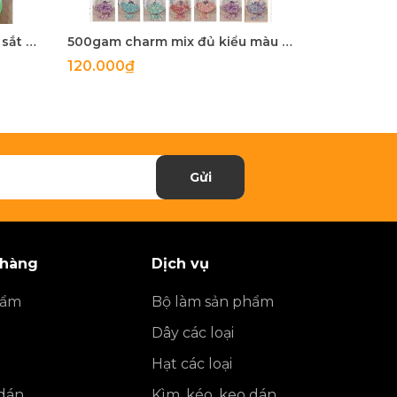
5-100 còng sắt, khoen khoá sắt mix màu 20mm, 25mm, 28mm
500gam charm mix đủ kiểu màu ngọc trai, hạt charm mix đủ kiểu
120.000₫
27.900₫
Gửi
 hàng
Dịch vụ
hẩm
Bộ làm sản phẩm
Dây các loại
Hạt các loại
 dán
Kìm, kéo, keo dán