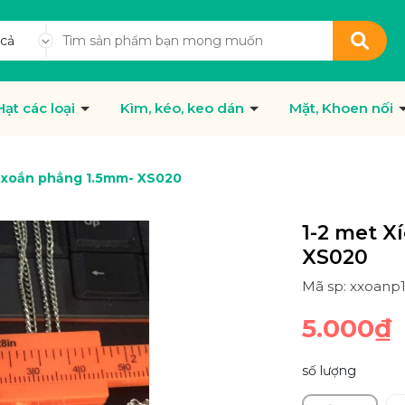
 cả
Hạt các loại
Kìm, kéo, keo dán
Mặt, Khoen nối
h xoắn phẳng 1.5mm- XS020
1-2 met X
XS020
Mã sp: xxoanp
5.000₫
số lượng