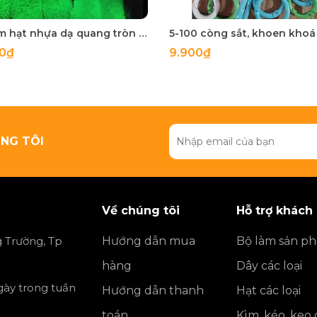
50 gam hạt nhựa dạ quang tròn đủ size 4mm, 5mm, 6mm, 8mm, 10mm, 12mm, 14mm, 16mm ,18mm , 10mm, 22mm, 25mm
00₫
9.900₫
NG TÔI
Về chúng tôi
Hỗ trợ khách
 Trường, Tp
Hướng dẫn mua
Bộ làm sản p
hàng
Dây các loại
ngày trong tuần
Hướng dẫn thanh
Hạt các loại
toán
Kìm, kéo, keo