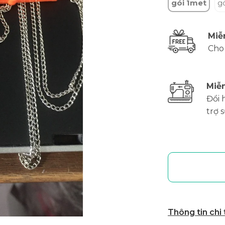
gói 1met
g
Miễ
Cho
Miễn
Đổi 
trợ 
Thông tin chi