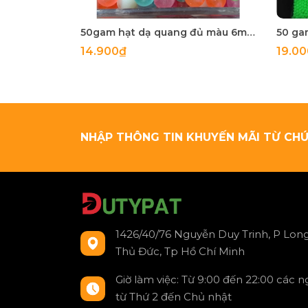
50gam hạt dạ quang đủ màu 6mm, 8mm, 10mm, 12mm, hạt nhựa tròn
14.900₫
19.0
NHẬP THÔNG TIN KHUYẾN MÃI TỪ CHÚ
1426/40/76 Nguyễn Duy Trinh, P Long
Thủ Đức, Tp Hồ Chí Minh
Giờ làm việc: Từ 9:00 đến 22:00 các 
từ Thứ 2 đến Chủ nhật