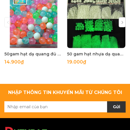
50gam hạt dạ quang đủ màu 6mm, 8mm, 10mm, 12mm, hạt nhựa tròn
50 gam hạt nhựa dạ quang tròn đủ size 4mm, 5mm, 6mm, 8mm, 10mm, 12mm, 14mm, 16mm ,18mm , 10mm, 22mm, 25mm
14.900₫
19.000₫
NHẬP THÔNG TIN KHUYẾN MÃI TỪ CHÚNG TÔI
Gửi