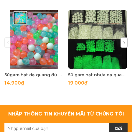
50gam hạt dạ quang đủ màu 6mm, 8mm, 10mm, 12mm, hạt nhựa tròn
50 gam hạt nhựa dạ quang tròn đủ size 4mm, 5mm, 6mm, 8mm, 10mm, 12mm, 14mm, 16mm ,18mm , 10mm, 22mm, 25mm
14.900₫
19.000₫
NHẬP THÔNG TIN KHUYẾN MÃI TỪ CHÚNG TÔI
Gửi