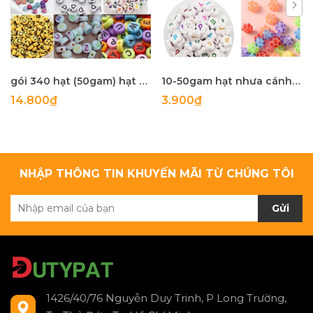
gói 340 hạt (50gam) hạt nhựa tròn 4x7mm in mặt cười, chữ, .... làm handmade, phụ kiện, trang trí tuỳ sở thích
10-50gam hạt nhưa cánh hoa in chữ cái , in mặt cười các kiểu size 10-12mm
14.800₫
3.900₫
NHẬP THÔNG TIN KHUYẾN MÃI TỪ CHÚNG TÔI
Gửi
1426/40/76 Nguyễn Duy Trinh, P Long Trường,