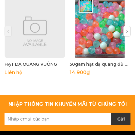
HẠT DẠ QUANG VUÔNG
50gam hạt dạ quang đủ màu 6mm, 8mm, 10mm, 12mm, hạt nhựa tròn
Liên hệ
14.900₫
NHẬP THÔNG TIN KHUYẾN MÃI TỪ CHÚNG TÔI
Gửi