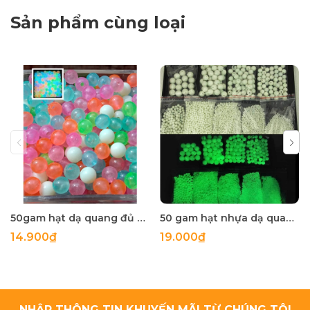
Sản phẩm cùng loại
50gam hạt dạ quang đủ màu 6mm, 8mm, 10mm, 12mm, hạt nhựa tròn
50 gam hạt nhựa dạ quang tròn đủ size 4mm, 5mm, 6mm, 8mm, 10mm, 12mm, 14mm, 16mm ,18mm , 10mm, 22mm, 25mm
14.900₫
19.000₫
NHẬP THÔNG TIN KHUYẾN MÃI TỪ CHÚNG TÔI