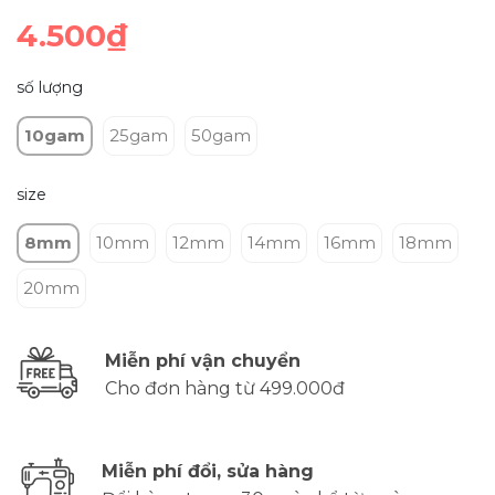
4.500₫
số lượng
10gam
25gam
50gam
size
8mm
10mm
12mm
14mm
16mm
18mm
20mm
Miễn phí vận chuyển
Cho đơn hàng từ 499.000đ
Miễn phí đổi, sửa hàng