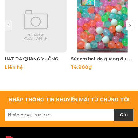
HẠT DẠ QUANG VUÔNG
50gam hạt dạ quang đủ màu 6mm, 8mm, 10mm, 12mm, hạt nhựa tròn
Liên hệ
14.900₫
NHẬP THÔNG TIN KHUYẾN MÃI TỪ CHÚNG TÔI
Gửi