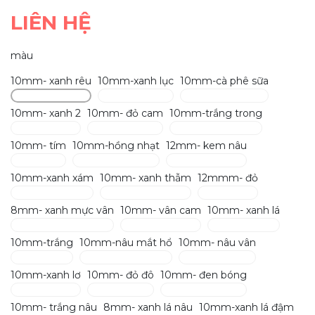
LIÊN HỆ
màu
10mm- xanh rêu
10mm-xanh lục
10mm-cà phê sữa
10mm- xanh 2
10mm- đỏ cam
10mm-trắng trong
10mm- tím
10mm-hồng nhạt
12mm- kem nâu
10mm-xanh xám
10mm- xanh thẫm
12mmm- đỏ
8mm- xanh mực vân
10mm- vân cam
10mm- xanh lá
10mm-trắng
10mm-nâu mắt hổ
10mm- nâu vân
10mm-xanh lơ
10mm- đỏ đô
10mm- đen bóng
10mm- trắng nâu
8mm- xanh lá nâu
10mm-xanh lá đậm