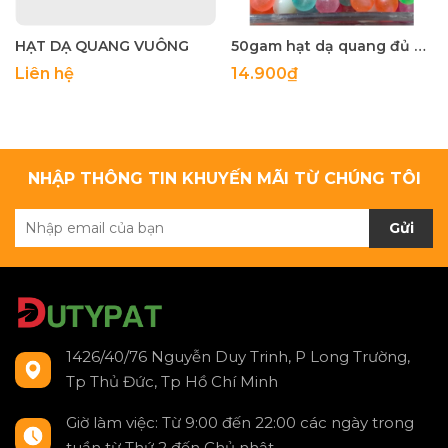
HẠT DẠ QUANG VUÔNG
50gam hạt dạ quang đủ màu 6mm, 8mm, 10mm, 12mm, hạt nhựa tròn
Liên hệ
14.900₫
NHẬP THÔNG TIN KHUYẾN MÃI TỪ CHÚNG TÔI
Gửi
1426/40/76 Nguyễn Duy Trinh, P Long Trường,
Tp Thủ Đức, Tp Hồ Chí Minh
Giờ làm việc: Từ 9:00 đến 22:00 các ngày trong
tuần từ Thứ 2 đến Chủ nhật