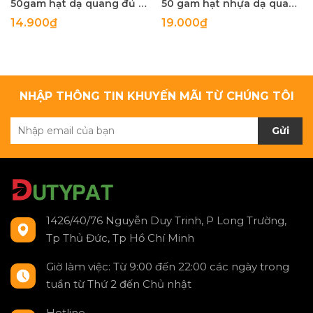
50gam hạt dạ quang đủ màu 6mm, 8mm, 10mm, 12mm, hạt nhựa tròn
50 gam hạt nhựa dạ quang tròn đủ size 4mm, 5mm, 6mm, 8mm, 10mm, 12mm, 14mm, 16mm ,18mm , 10mm, 22mm, 25mm
14.900₫
19.000₫
NHẬP THÔNG TIN KHUYẾN MÃI TỪ CHÚNG TÔI
Gửi
1426/40/76 Nguyễn Duy Trinh, P Long Trường,
Tp Thủ Đức, Tp Hồ Chí Minh
Giờ làm việc: Từ 9:00 đến 22:00 các ngày trong
tuần từ Thứ 2 đến Chủ nhật
Hotline