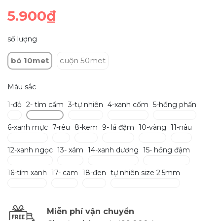
5.900₫
số lượng
bó 10met
cuộn 50met
Màu sắc
1-đỏ
2- tím cẩm
3-tự nhiên
4-xanh cốm
5-hồng phấn
6-xanh mực
7-rêu
8-kem
9- lá đậm
10-vàng
11-nâu
12-xanh ngọc
13- xám
14-xanh dương
15- hồng đậm
16-tím xanh
17- cam
18-đen
tự nhiên size 2.5mm
Miễn phí vận chuyển