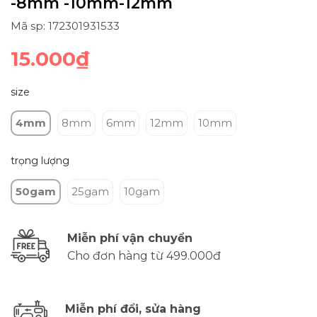
-8mm -10mm-12mm
Mã sp: 172301931533
15.000₫
size
4mm
8mm
6mm
12mm
10mm
trọng lượng
50gam
25gam
10gam
Miễn phí vận chuyển
Cho đơn hàng từ 499.000đ
Miễn phí đổi, sửa hàng