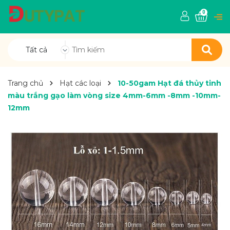
0
Tất cả
Trang chủ
Hạt các loại
10-50gam Hạt đá thủy tinh
màu trắng gạo làm vòng size 4mm-6mm -8mm -10mm-
12mm