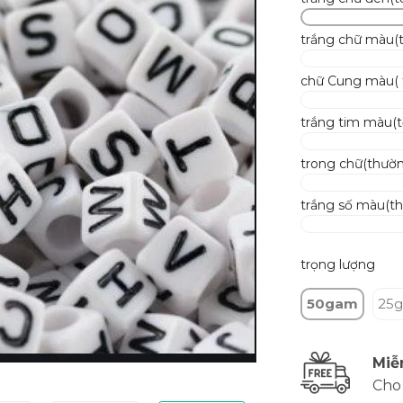
trắng chữ màu(t
chữ Cung màu( 
trắng tim màu(t
trong chữ(thườ
trắng số màu(t
trọng lượng
50gam
25
Miễ
Cho