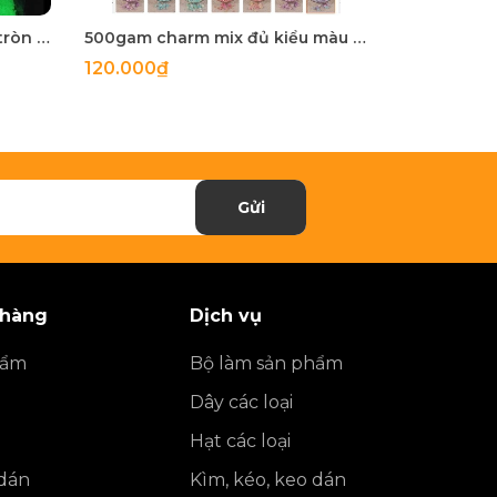
50 gam hạt nhựa dạ quang tròn đủ size 4mm, 5mm, 6mm, 8mm, 10mm, 12mm, 14mm, 16mm ,18mm , 10mm, 22mm, 25mm
500gam charm mix đủ kiểu màu ngọc trai, hạt charm mix đủ kiểu
120.000₫
27.900₫
Gửi
 hàng
Dịch vụ
hẩm
Bộ làm sản phẩm
Dây các loại
Hạt các loại
 dán
Kìm, kéo, keo dán