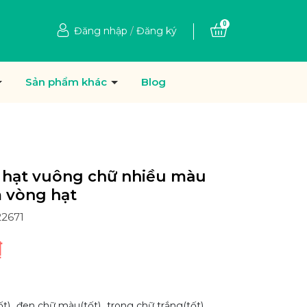
0
Đăng nhập
/
Đăng ký
Sản phẩm khác
Blog
 hạt vuông chữ nhiều màu
 vòng hạt
22671
₫
ốt)
đen chữ màu(tốt)
trong chữ trắng(tốt)