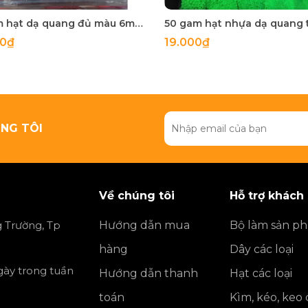
50gam hạt dạ quang đủ màu 6mm, 8mm, 10mm, 12mm, hạt nhựa tròn
00₫
19.000₫
NG TÔI
Về chúng tôi
Hỗ trợ khách
 Trường, Tp
Hướng dẫn mua
Bộ làm sản p
hàng
Dây các loại
ngày trong tuần
Hướng dẫn thanh
Hạt các loại
toán
Kìm, kéo, keo