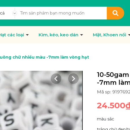
 cả
Hạt các loại
Kìm, kéo, keo dán
Mặt, Khoen nối
vuông chữ nhiều màu -7mm làm vòng hạt
10-50gam
-7mm làm
Mã sp: 919769
24.500
màu sắc
trắng chữ đen(t