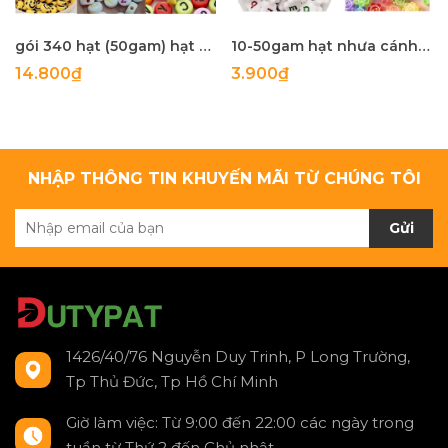
gói 340 hạt (50gam) hạt nhựa tròn 4x7mm in mặt cười, chữ, .... làm handmade, phụ kiện, trang trí tuỳ sở thích
10-50gam hạt nhưa cánh hoa in chữ cái , in mặt cười các kiểu size 10-12mm
14.800₫
3.900₫
NHẬP THÔNG TIN KHUYẾN MÃI TỪ CHÚNG TÔI
Gửi
1426/40/76 Nguyễn Duy Trinh, P Long Trường,
Tp Thủ Đức, Tp Hồ Chí Minh
Giờ làm việc: Từ 9:00 đến 22:00 các ngày trong
tuần từ Thứ 2 đến Chủ nhật