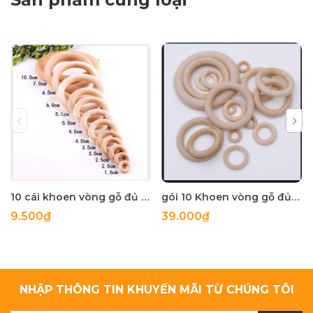
10 cái khoen vòng gỗ đủ size 1.5-2-2.5-3-3.5-4-4.5-5-5.5-6-6.5-7-7.5-8-9-10cm
gói 10 Khoen vòng gỗ đủ size 5,5cm
9.500₫
39.000₫
NHẬP THÔNG TIN KHUYẾN MÃI TỪ CHÚNG TÔI