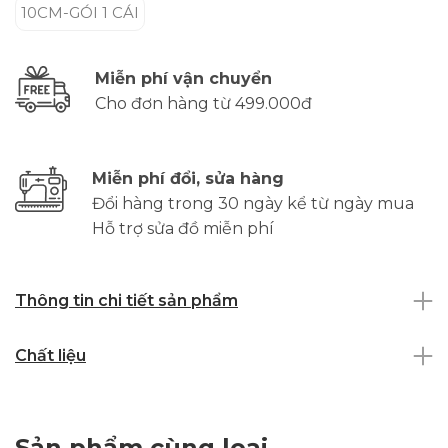
10CM-GÓI 1 CÁI
Miễn phí vận chuyển
Cho đơn hàng từ 499.000đ
Miễn phí đổi, sửa hàng
Đổi hàng trong 30 ngày kể từ ngày mua
Hỗ trợ sửa đồ miễn phí
Thông tin chi tiết sản phẩm
Chất liệu
Sản phẩm cùng loại