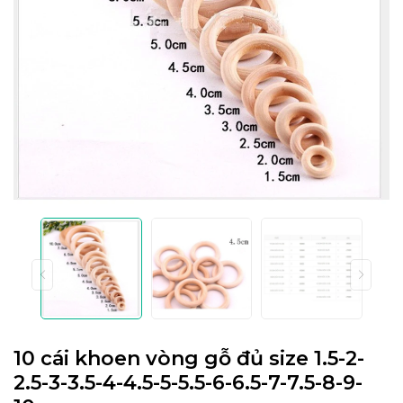
10 cái khoen vòng gỗ đủ size 1.5-2-
2.5-3-3.5-4-4.5-5-5.5-6-6.5-7-7.5-8-9-