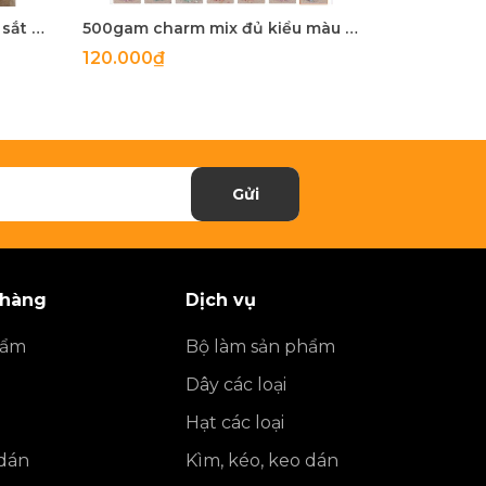
5-100 còng sắt, khoen khoá sắt mix màu 20mm, 25mm, 28mm
500gam charm mix đủ kiểu màu ngọc trai, hạt charm mix đủ kiểu
120.000₫
27.900₫
Gửi
 hàng
Dịch vụ
hẩm
Bộ làm sản phẩm
Dây các loại
Hạt các loại
 dán
Kìm, kéo, keo dán