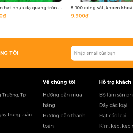
50 gam hạt nhựa dạ quang tròn đủ size 4mm, 5mm, 6mm, 8mm, 10mm, 12mm, 14mm, 16mm ,18mm , 10mm, 22mm, 25mm
00₫
9.900₫
NG TÔI
Về chúng tôi
Hỗ trợ khách
 Trường, Tp
Hướng dẫn mua
Bộ làm sản p
hàng
Dây các loại
ngày trong tuần
Hướng dẫn thanh
Hạt các loại
toán
Kìm, kéo, keo