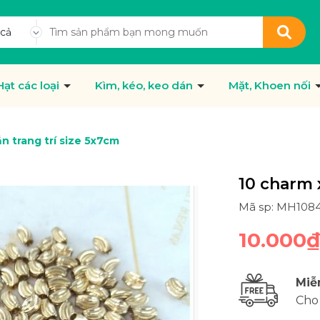
 cả
Hạt các loại
Kìm, kéo, keo dán
Mặt, Khoen nối
n trang trí size 5x7cm
10 charm 
Mã sp: MH108
10.000₫
Miễ
Cho