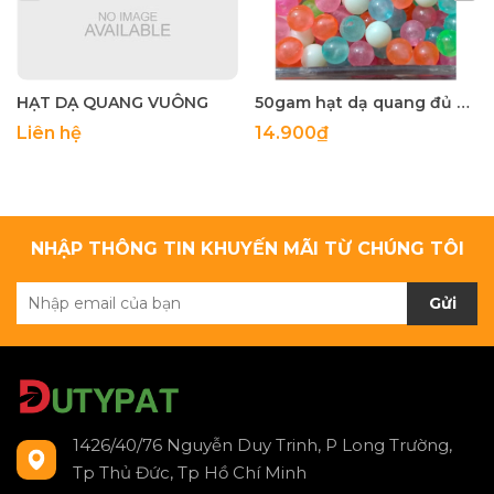
HẠT DẠ QUANG VUÔNG
50gam hạt dạ quang đủ màu 6mm, 8mm, 10mm, 12mm, hạt nhựa tròn
Liên hệ
14.900₫
NHẬP THÔNG TIN KHUYẾN MÃI TỪ CHÚNG TÔI
Gửi
1426/40/76 Nguyễn Duy Trinh, P Long Trường,
Tp Thủ Đức, Tp Hồ Chí Minh