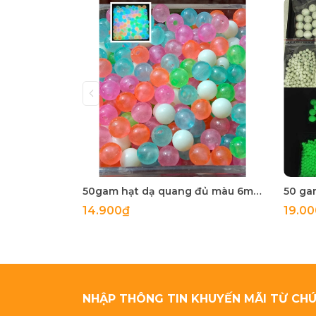
50gam hạt dạ quang đủ màu 6mm, 8mm, 10mm, 12mm, hạt nhựa tròn
14.900₫
19.0
NHẬP THÔNG TIN KHUYẾN MÃI TỪ CHÚ