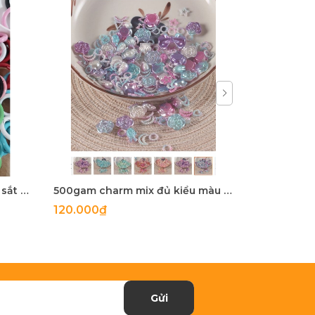
5-100 còng sắt, khoen khoá sắt mix màu 20mm, 25mm, 28mm
500gam charm mix đủ kiểu màu ngọc trai, hạt charm mix đủ kiểu
120.000₫
27.900₫
Gửi