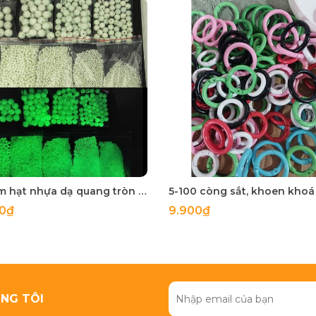
50 gam hạt nhựa dạ quang tròn đủ size 4mm, 5mm, 6mm, 8mm, 10mm, 12mm, 14mm, 16mm ,18mm , 10mm, 22mm, 25mm
00₫
9.900₫
NG TÔI