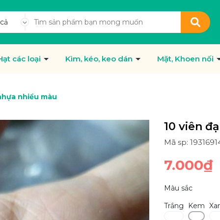
 cả
Hạt các loại
Kìm, kéo, keo dán
Mặt, Khoen nối
 nhựa nhiều màu
10 viên đ
Mã sp: 193169
7.000₫
Màu sắc
Trắng
Kem
Xa