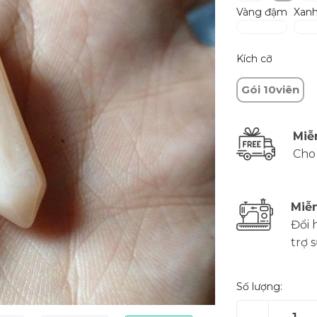
Vàng đậm
Xanh
Kích cỡ
Gói 10viên
Miễ
Cho
Miễn
Đổi 
trợ 
Số lượng: