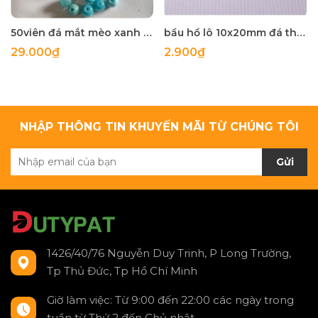
50viên đá mắt mèo xanh trắng 6-7mm
bầu hồ lô 10x20mm đá thủy tinh
29.000₫
2.900₫
NHẬP THÔNG TIN KHUYẾN MÃI TỪ CHÚNG TÔI
Gửi
1426/40/76 Nguyễn Duy Trinh, P Long Trường,
Tp Thủ Đức, Tp Hồ Chí Minh
Giờ làm việc: Từ 9:00 đến 22:00 các ngày trong
tuần từ Thứ 2 đến Chủ nhật