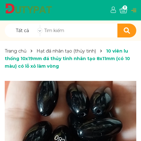
0
Tất cả
Trang chủ
Hạt đá nhân tạo (thủy tinh)
10 viên lu
thống 10x19mm đá thủy tinh nhân tạo 8x11mm (có 10
màu) có lỗ xỏ làm vòng