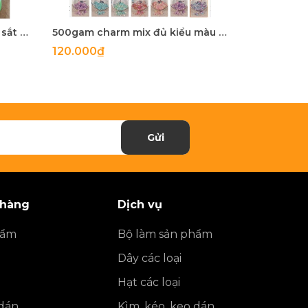
5-100 còng sắt, khoen khoá sắt mix màu 20mm, 25mm, 28mm
500gam charm mix đủ kiểu màu ngọc trai, hạt charm mix đủ kiểu
120.000₫
27.900₫
Gửi
 hàng
Dịch vụ
hẩm
Bộ làm sản phẩm
Dây các loại
Hạt các loại
 dán
Kìm, kéo, keo dán