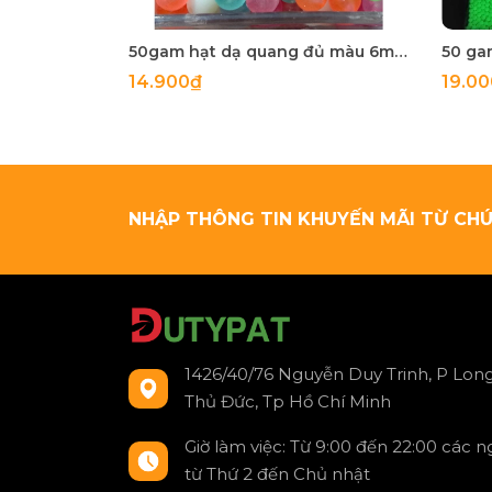
50gam hạt dạ quang đủ màu 6mm, 8mm, 10mm, 12mm, hạt nhựa tròn
14.900₫
19.0
NHẬP THÔNG TIN KHUYẾN MÃI TỪ CHÚ
1426/40/76 Nguyễn Duy Trinh, P Long
Thủ Đức, Tp Hồ Chí Minh
Giờ làm việc: Từ 9:00 đến 22:00 các 
từ Thứ 2 đến Chủ nhật