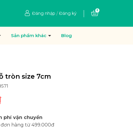
0
Đăng nhập
/
Đăng ký
Sản phẩm khác
Blog
ỗ tròn size 7cm
8571
₫
n phí vận chuyển
 đơn hàng từ 499.000đ