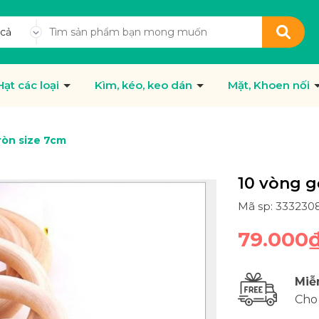
 cả
Hạt các loại
Kìm, kéo, keo dán
Mặt, Khoen nối
ròn size 7cm
10 vòng g
Mã sp: 333230
79.000
Miễ
Cho