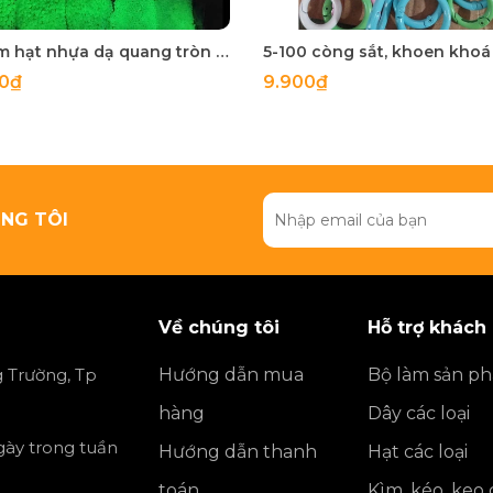
50 gam hạt nhựa dạ quang tròn đủ size 4mm, 5mm, 6mm, 8mm, 10mm, 12mm, 14mm, 16mm ,18mm , 10mm, 22mm, 25mm
00₫
9.900₫
NG TÔI
Về chúng tôi
Hỗ trợ khách
 Trường, Tp
Hướng dẫn mua
Bộ làm sản p
hàng
Dây các loại
ngày trong tuần
Hướng dẫn thanh
Hạt các loại
toán
Kìm, kéo, keo