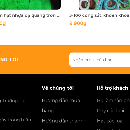
50 gam hạt nhựa dạ quang tròn đủ size 4mm, 5mm, 6mm, 8mm, 10mm, 12mm, 14mm, 16mm ,18mm , 10mm, 22mm, 25mm
00₫
9.900₫
NG TÔI
Về chúng tôi
Hỗ trợ khách
 Trường, Tp
Hướng dẫn mua
Bộ làm sản p
hàng
Dây các loại
ngày trong tuần
Hướng dẫn thanh
Hạt các loại