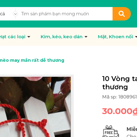
 cả
Hạt các loại
Kìm, kéo, keo dán
Mặt, Khoen nối
 mèo may mắn rất dễ thương
10 Vòng t
thương
Mã sp: 180896
30.000
Miễ
Cho