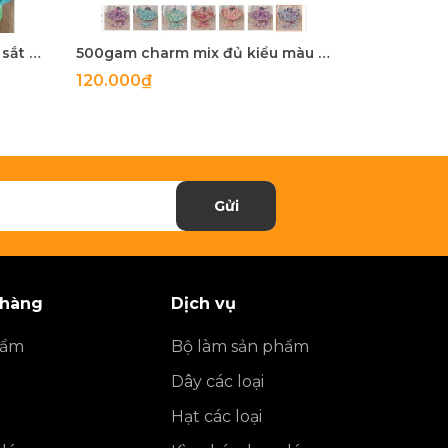
5-100 còng sắt, khoen khoá sắt mix màu 20mm, 25mm, 28mm
500gam charm mix đủ kiểu màu ngọc trai, hạt charm mix đủ kiểu
120.000₫
27.900₫
Gửi
 hàng
Dịch vụ
hẩm
Bộ làm sản phẩm
Dây các loại
Hạt các loại