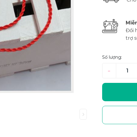
Miễn
Đổi 
trợ 
Số lượng:
–