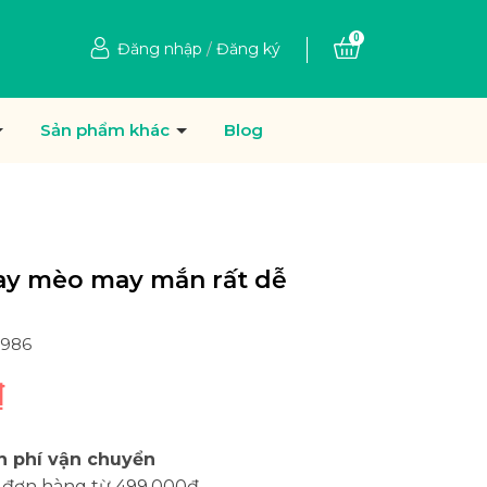
0
Đăng nhập
/
Đăng ký
Sản phẩm khác
Blog
ay mèo may mắn rất dễ
1986
₫
n phí vận chuyển
 đơn hàng từ 499.000đ