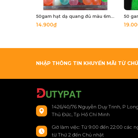
50gam hạt dạ quang đủ màu 6mm, 8mm, 10mm, 12mm, hạt nhựa tròn
14.900₫
19.0
NHẬP THÔNG TIN KHUYẾN MÃI TỪ CHÚ
1426/40/76 Nguyễn Duy Trinh, P Long
Thủ Đức, Tp Hồ Chí Minh
Giờ làm việc: Từ 9:00 đến 22:00 các 
từ Thứ 2 đến Chủ nhật