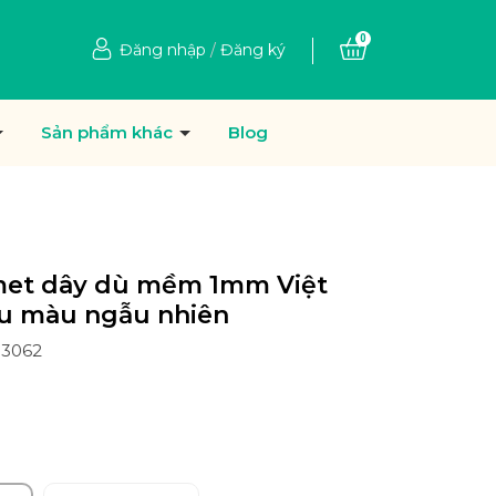
0
Đăng nhập
/
Đăng ký
Sản phẩm khác
Blog
met dây dù mềm 1mm Việt
u màu ngẫu nhiên
03062
Ệ