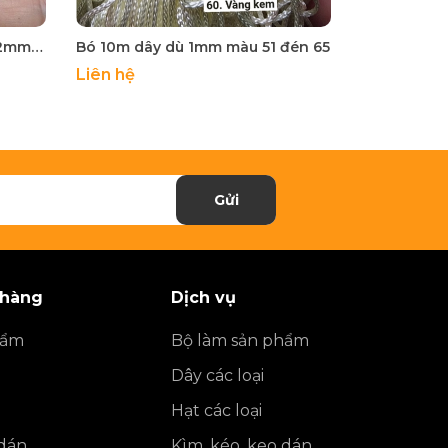
Hạt nhựa 1/2 lỗ xanh ngọc 12mm dùng chốt đầu dây
Bó 10m dây dù 1mm màu 51 đén 65
Liên hệ
Liên hệ
Gửi
 hàng
Dịch vụ
hẩm
Bộ làm sản phẩm
Dây các loại
Hạt các loại
 dán
Kìm, kéo, keo dán