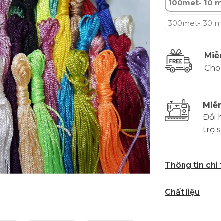
100met- 10 
300met- 30 
Miễ
Cho
Miễn
Đổi 
trợ 
Thông tin chi
Chất liệu