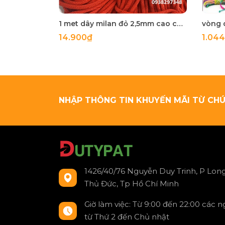
1 met dây milan đỏ 2,5mm cao cấp săn chắc dùng làm vòng tay vòng cổ phong thủy may măn, dây đan vòng
14.900₫
1.04
NHẬP THÔNG TIN KHUYẾN MÃI TỪ CHÚ
1426/40/76 Nguyễn Duy Trinh, P Long
Thủ Đức, Tp Hồ Chí Minh
Giờ làm việc: Từ 9:00 đến 22:00 các 
từ Thứ 2 đến Chủ nhật