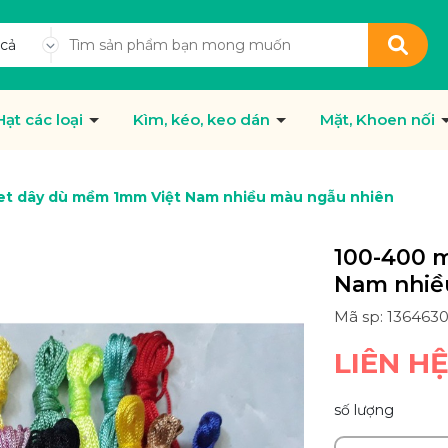
 cả
Hạt các loại
Kìm, kéo, keo dán
Mặt, Khoen nối
et dây dù mềm 1mm Việt Nam nhiều màu ngẫu nhiên
100-400 
Nam nhiề
Mã sp: 136463
LIÊN H
số lượng