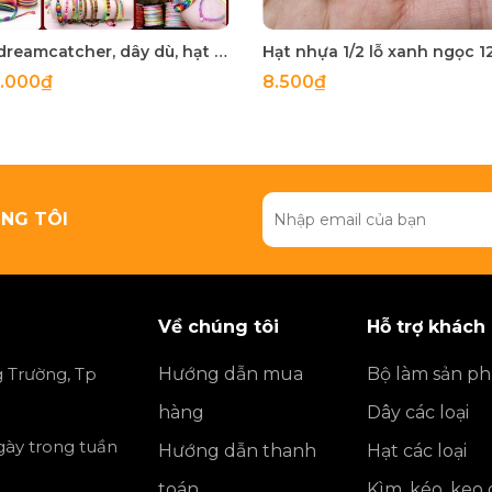
vòng dreamcatcher, dây dù, hạt đá...nguyên liệu làm handamde
4.000₫
8.500₫
NG TÔI
Về chúng tôi
Hỗ trợ khách
 Trường, Tp
Hướng dẫn mua
Bộ làm sản p
hàng
Dây các loại
ngày trong tuần
Hướng dẫn thanh
Hạt các loại
toán
Kìm, kéo, keo