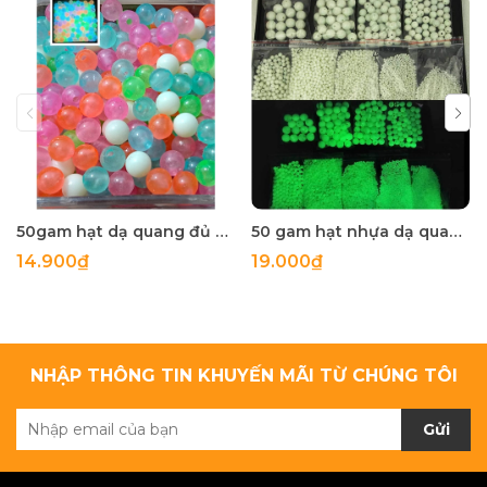
50gam hạt dạ quang đủ màu 6mm, 8mm, 10mm, 12mm, hạt nhựa tròn
50 gam hạt nhựa dạ quang tròn đủ size 4mm, 5mm, 6mm, 8mm, 10mm, 12mm, 14mm, 16mm ,18mm , 10mm, 22mm, 25mm
14.900₫
19.000₫
NHẬP THÔNG TIN KHUYẾN MÃI TỪ CHÚNG TÔI
Gửi