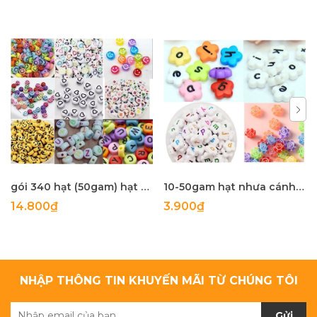
gói 340 hạt (50gam) hạt nhựa tròn 4x7mm in mặt cười, chữ, .... làm handmade, phụ kiện, trang trí tuỳ sở thích
10-50gam hạt nhưa cánh hoa in chữ cái , in mặt cười các kiểu size 10-12mm
14.800₫
3.900₫
NHẬP THÔNG TIN KHUYẾN MÃI TỪ CHÚNG TÔI
Gửi