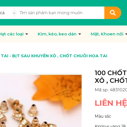
 cả
Hạt các loại
Kìm, kéo, keo dán
Mặt, Khoen nối
TAI - BỊT SAU KHUYÊN XỎ , CHỐT CHUÔI HOA TAI
100 CHỐT
XỎ , CHỐ
Mã sp: 483102
LIÊN H
Màu sắc
Kimloại vàng 18