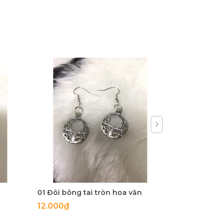
01 Đôi bông tai tròn hoa văn
hoa tai trò
12.000₫
24.000₫