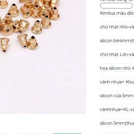
Kimloại màu đồ
chữ nhật nhỏ-v
silicon bé4mm(
chữ nhật Lớn-v
hoa silicon nh
vành nhựa+ Kloạ
silicon vừa 5mm
vànhnhựa+KL-v
silicon 5mm(th