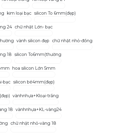
ng
kim loại bạc
silicon To 6mm(đẹp)
àng 24
chữ nhật Lớn- bạc
thường
vành silicon đẹp
chữ nhật nhỏ-đồng
àng 18
silicon To6mm(thường
ỏ 4mm
hoa silicon Lớn 5mm
i-bạc
silicon bé4mm(đẹp)
(đẹp)
vànhnhựa+Kloại-trắng
àng 18
vànhnhựa+KL-vàng24
ường
chữ nhật nhỏ-vàng 18