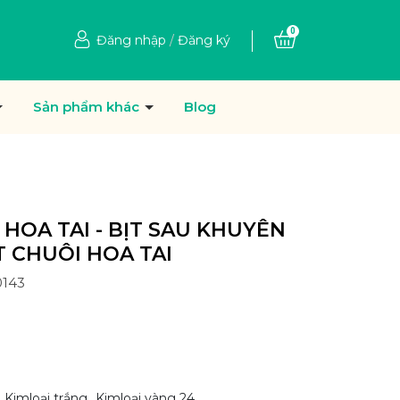
0
Đăng nhập
/
Đăng ký
Sản phẩm khác
Blog
 HOA TAI - BỊT SAU KHUYÊN
T CHUÔI HOA TAI
0143
Ệ
Kimloại trắng
Kimloại vàng 24