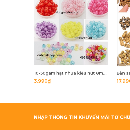
10-50gam hạt nhựa kiểu nứt 8mm, 10mm có lỗ xỏ làm vòng tay, vòng cổ , túi xách, làm handmade
3.990₫
17.99
NHẬP THÔNG TIN KHUYẾN MÃI TỪ CHÚ