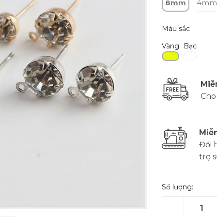
8mm
4mm
Màu sắc
Vàng
Bạc
Miễ
Cho
Miễn
Đổi 
trợ 
Số lượng:
–