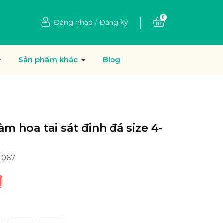
0
Đăng nhập
/
Đăng ký
Sản phẩm khác
Blog
àm hoa tai sát đinh đá size 4-
1067
₫