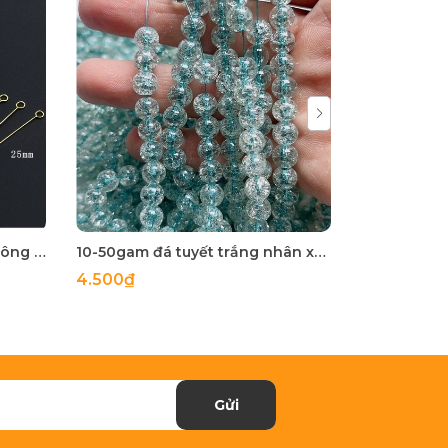
10 kim xỏ 2 đầu móc inox không rỉ loại mỏng làm hoa tai
10-50gam đá tuyết trắng nhân xanh 8mm , nhân cam 6mm làm vòng tay, vòng cổ, trang trí vòng handmade
4.500₫
99.990₫
Gửi