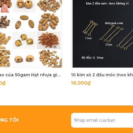
Bản sao của 50gam Hạt nhựa giả gỗ đủ kiểu để làm vòng tay, vòng cổ các loại
0₫
16.000₫
NG TÔI