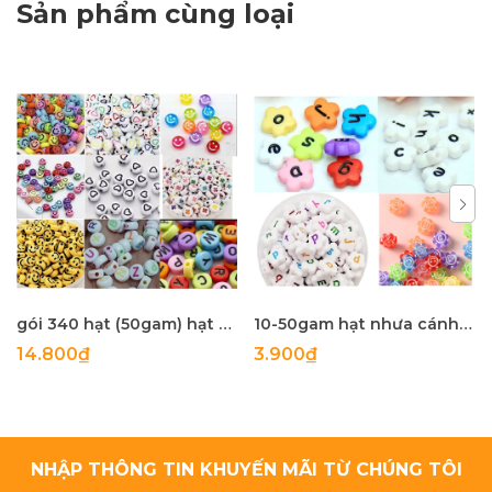
Sản phẩm cùng loại
gói 340 hạt (50gam) hạt nhựa tròn 4x7mm in mặt cười, chữ, .... làm handmade, phụ kiện, trang trí tuỳ sở thích
10-50gam hạt nhưa cánh hoa in chữ cái , in mặt cười các kiểu size 10-12mm
14.800₫
3.900₫
NHẬP THÔNG TIN KHUYẾN MÃI TỪ CHÚNG TÔI