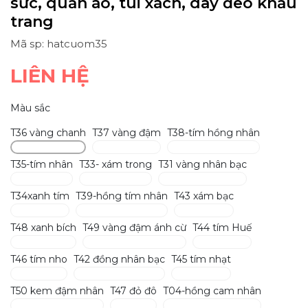
sức, quần áo, túi xách, dây đeo khẩu
trang
Mã sp: hatcuom35
LIÊN HỆ
Màu sắc
T36 vàng chanh
T37 vàng đậm
T38-tím hồng nhân
T35-tím nhân
T33- xám trong
T31 vàng nhân bạc
T34xanh tím
T39-hồng tím nhân
T43 xám bạc
T48 xanh bích
T49 vàng đậm ánh cừ
T44 tím Huế
T46 tím nho
T42 đồng nhân bạc
T45 tím nhạt
T50 kem đậm nhân
T47 đỏ đô
T04-hồng cam nhân