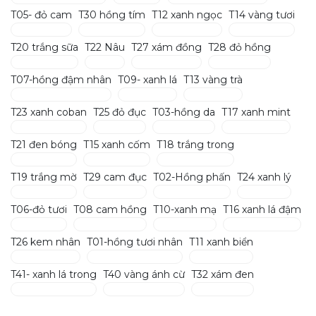
T05- đỏ cam
T30 hồng tím
T12 xanh ngọc
T14 vàng tươi
T20 trắng sữa
T22 Nâu
T27 xám đồng
T28 đỏ hồng
T07-hồng đậm nhân
T09- xanh lá
T13 vàng trà
T23 xanh coban
T25 đỏ đục
T03-hồng da
T17 xanh mint
T21 đen bóng
T15 xanh cốm
T18 trắng trong
T19 trắng mờ
T29 cam đục
T02-Hồng phấn
T24 xanh lý
T06-đỏ tươi
T08 cam hồng
T10-xanh mạ
T16 xanh lá đậm
T26 kem nhân
T01-hồng tươi nhân
T11 xanh biển
T41- xanh lá trong
T40 vàng ánh cừ
T32 xám đen