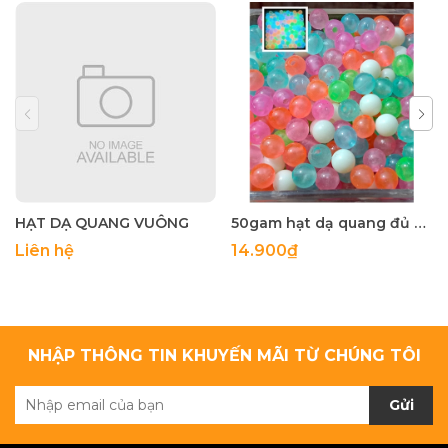
HẠT DẠ QUANG VUÔNG
50gam hạt dạ quang đủ màu 6mm, 8mm, 10mm, 12mm, hạt nhựa tròn
Liên hệ
14.900₫
NHẬP THÔNG TIN KHUYẾN MÃI TỪ CHÚNG TÔI
Gửi