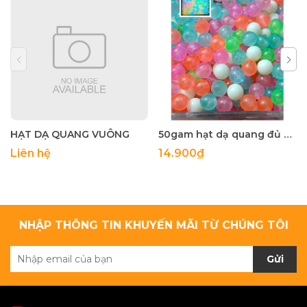
HẠT DẠ QUANG VUÔNG
50gam hạt dạ quang đủ màu 6mm, 8mm, 10mm, 12mm, hạt nhựa tròn
Liên hệ
14.900₫
NHẬP THÔNG TIN KHUYẾN MÃI TỪ CHÚNG TÔI
Gửi