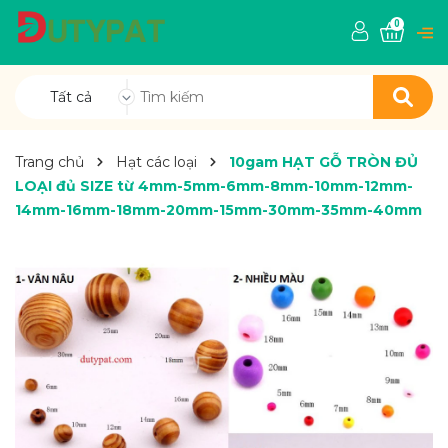
0
Tất cả
Trang chủ
Hạt các loại
10gam HẠT GỖ TRÒN ĐỦ
LOẠI đủ SIZE từ 4mm-5mm-6mm-8mm-10mm-12mm-
14mm-16mm-18mm-20mm-15mm-30mm-35mm-40mm