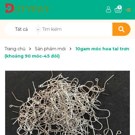
0
Tất cả
Trang chủ
Sản phẩm mới
10gam móc hoa tai trơn
(khoảng 90 móc-45 đôi)