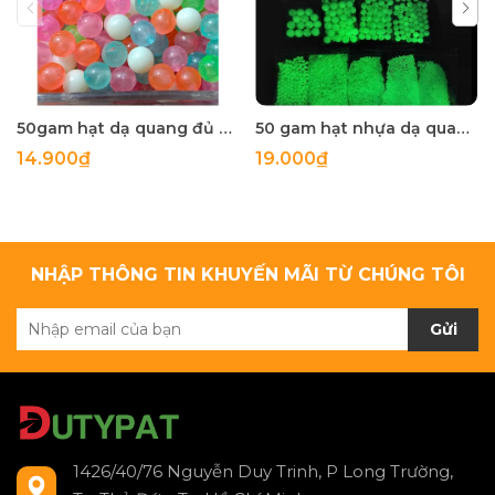
50gam hạt dạ quang đủ màu 6mm, 8mm, 10mm, 12mm, hạt nhựa tròn
50 gam hạt nhựa dạ quang tròn đủ size 4mm, 5mm, 6mm, 8mm, 10mm, 12mm, 14mm, 16mm ,18mm , 10mm, 22mm, 25mm
14.900₫
19.000₫
NHẬP THÔNG TIN KHUYẾN MÃI TỪ CHÚNG TÔI
Gửi
1426/40/76 Nguyễn Duy Trinh, P Long Trường,