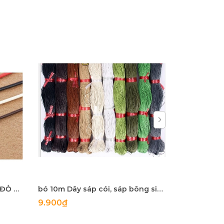
COMBO 40MET DÂY SÁP DA ĐỎ ĐEN
bó 10m Dây sáp cói, sáp bông size 1.5/2mm có 20 màu đan vòng tay, vòng dreamcatcher.
9.900₫
Liên hệ