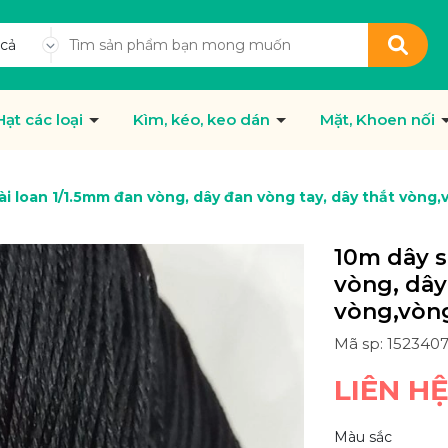
 cả
Hạt các loại
Kìm, kéo, keo dán
Mặt, Khoen nối
i loan 1/1.5mm đan vòng, dây đan vòng tay, dây thắt vòng,
10m dây s
vòng, dây
vòng,vòn
Mã sp: 152340
LIÊN H
Màu sắc