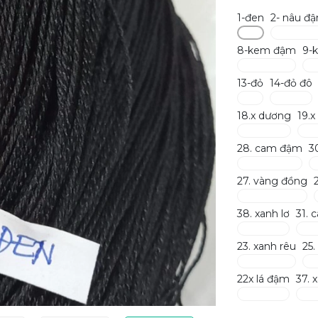
1-đen
2- nâu đ
8-kem đậm
9-
13-đỏ
14-đỏ đô
18.x dương
19.x
28. cam đậm
3
27. vàng đồng
38. xanh lơ
31. 
23. xanh rêu
25
22x lá đậm
37. 