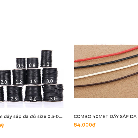
Bó 10m dây sáp da đủ size 0.5-0.8-1-1.2-1.5-2- 2.5-3-3.5-4mm
hệ
84.000₫