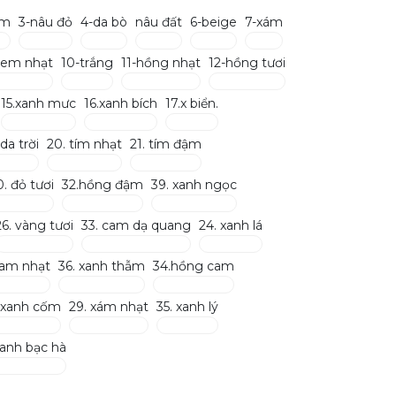
ậm
3-nâu đỏ
4-da bò
nâu đất
6-beige
7-xám
kem nhạt
10-trắng
11-hồng nhạt
12-hồng tươi
15.xanh mưc
16.xanh bích
17.x biển.
 da trời
20. tím nhạt
21. tím đậm
0. đỏ tươi
32.hồng đậm
39. xanh ngọc
26. vàng tươi
33. cam dạ quang
24. xanh lá
cam nhạt
36. xanh thẫm
34.hồng cam
. xanh cốm
29. xám nhạt
35. xanh lý
xanh bạc hà