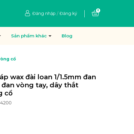
0
Đăng nhập
/
Đăng ký
Sản phẩm khác
Blog
vòng cổ
áp wax đài loan 1/1.5mm đan
 đan vòng tay, dây thắt
g cổ
74200
Ệ