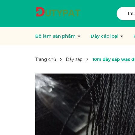
Tất
Bộ làm sản phẩm
Dây các loại
Trang chủ
Dây sáp
10m dây sáp wax đà