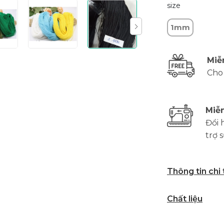
size
1mm
Miễ
Cho
Miễn
Đổi 
trợ 
Thông tin chi
Chất liệu