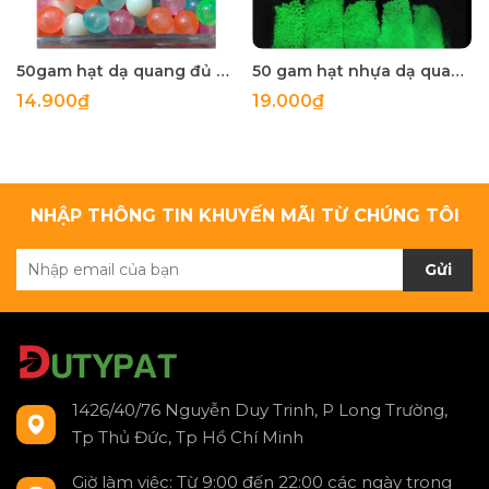
50gam hạt dạ quang đủ màu 6mm, 8mm, 10mm, 12mm, hạt nhựa tròn
50 gam hạt nhựa dạ quang tròn đủ size 4mm, 5mm, 6mm, 8mm, 10mm, 12mm, 14mm, 16mm ,18mm , 10mm, 22mm, 25mm
14.900₫
19.000₫
NHẬP THÔNG TIN KHUYẾN MÃI TỪ CHÚNG TÔI
Gửi
1426/40/76 Nguyễn Duy Trinh, P Long Trường,
Tp Thủ Đức, Tp Hồ Chí Minh
Giờ làm việc: Từ 9:00 đến 22:00 các ngày trong