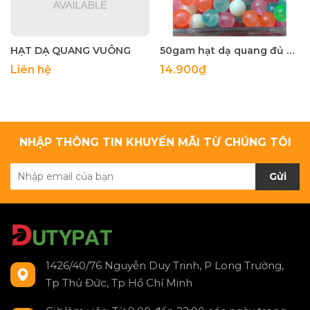
HẠT DẠ QUANG VUÔNG
50gam hạt dạ quang đủ màu 6mm, 8mm, 10mm, 12mm, hạt nhựa tròn
Liên hệ
14.900₫
NHẬP THÔNG TIN KHUYẾN MÃI TỪ CHÚNG TÔI
Gửi
1426/40/76 Nguyễn Duy Trinh, P Long Trường,
Tp Thủ Đức, Tp Hồ Chí Minh