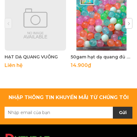
HẠT DẠ QUANG VUÔNG
50gam hạt dạ quang đủ màu 6mm, 8mm, 10mm, 12mm, hạt nhựa tròn
Liên hệ
14.900₫
NHẬP THÔNG TIN KHUYẾN MÃI TỪ CHÚNG TÔI
Gửi