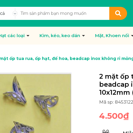
 cả
Hạt các loại
Kìm, kéo, keo dán
Mặt, Khoen nối
 mặt ốp tua rua, ốp hạt, đế hoa, beadcap inox không rỉ mỏ
2 mặt ốp t
beadcap 
10x12mm 
Mã sp: 845312
4.500₫