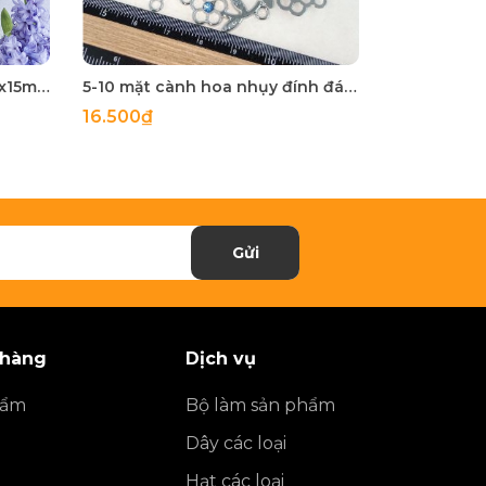
5 cái Charm đá mặt trăng 13x15mm, charm xỏ vòng tay, vòng cổ
5-10 mặt cành hoa nhụy đính đá loại đẹp-MDCB001
16.500₫
35.000₫
Gửi
 hàng
Dịch vụ
hẩm
Bộ làm sản phẩm
Dây các loại
Hạt các loại