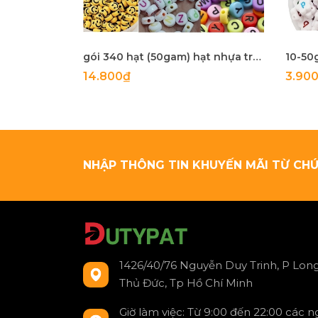
gói 340 hạt (50gam) hạt nhựa tròn 4x7mm in mặt cười, chữ, .... làm handmade, phụ kiện, trang trí tuỳ sở thích
14.800₫
3.90
NHẬP THÔNG TIN KHUYẾN MÃI TỪ CHÚ
1426/40/76 Nguyễn Duy Trinh, P Long
Thủ Đức, Tp Hồ Chí Minh
Giờ làm việc: Từ 9:00 đến 22:00 các 