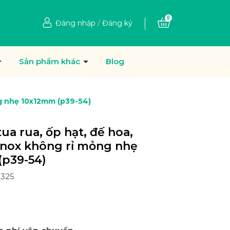
0
Đăng nhập
/
Đăng ký
Sản phẩm khác
Blog
ng nhẹ 10x12mm (p39-54)
ua rua, ốp hạt, đế hoa,
inox không rỉ mỏng nhẹ
(p39-54)
2325