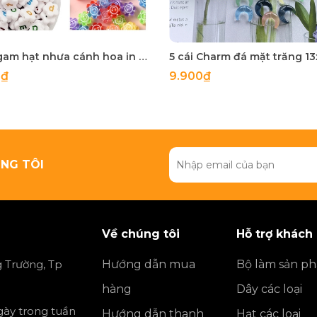
10-50gam hạt nhưa cánh hoa in chữ cái , in mặt cười các kiểu size 10-12mm
0₫
9.900₫
NG TÔI
Về chúng tôi
Hỗ trợ khách
 Trường, Tp
Hướng dẫn mua
Bộ làm sản p
hàng
Dây các loại
ngày trong tuần
Hướng dẫn thanh
Hạt các loại