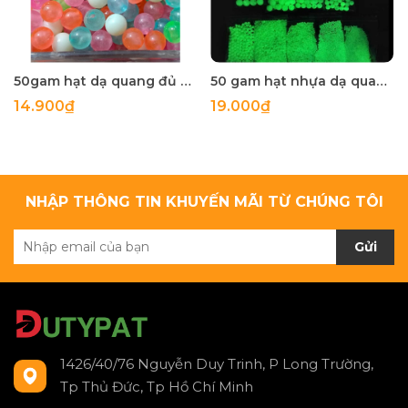
50gam hạt dạ quang đủ màu 6mm, 8mm, 10mm, 12mm, hạt nhựa tròn
50 gam hạt nhựa dạ quang tròn đủ size 4mm, 5mm, 6mm, 8mm, 10mm, 12mm, 14mm, 16mm ,18mm , 10mm, 22mm, 25mm
14.900₫
19.000₫
NHẬP THÔNG TIN KHUYẾN MÃI TỪ CHÚNG TÔI
Gửi
1426/40/76 Nguyễn Duy Trinh, P Long Trường,
Tp Thủ Đức, Tp Hồ Chí Minh