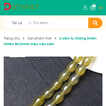
0
Tất cả
Trang chủ
Sản phẩm mới
2 viên lu thống thiên
nhiên 8x12mm màu nâu xám