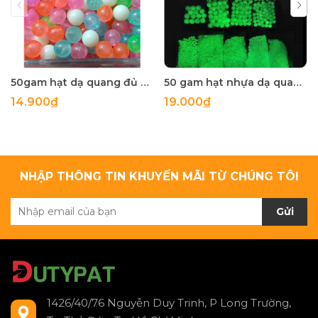
50gam hạt dạ quang đủ màu 6mm, 8mm, 10mm, 12mm, hạt nhựa tròn
50 gam hạt nhựa dạ quang tròn đủ size 4mm, 5mm, 6mm, 8mm, 10mm, 12mm, 14mm, 16mm ,18mm , 10mm, 22mm, 25mm
14.900₫
19.000₫
NHẬP THÔNG TIN KHUYẾN MÃI TỪ CHÚNG TÔI
Gửi
1426/40/76 Nguyễn Duy Trinh, P Long Trường,