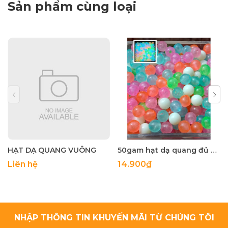
Sản phẩm cùng loại
HẠT DẠ QUANG VUÔNG
50gam hạt dạ quang đủ màu 6mm, 8mm, 10mm, 12mm, hạt nhựa tròn
Liên hệ
14.900₫
NHẬP THÔNG TIN KHUYẾN MÃI TỪ CHÚNG TÔI