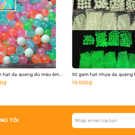
50gam hạt dạ quang đủ màu 6mm, 8mm, 10mm, 12mm, hạt nhựa tròn
00₫
19.000₫
NG TÔI