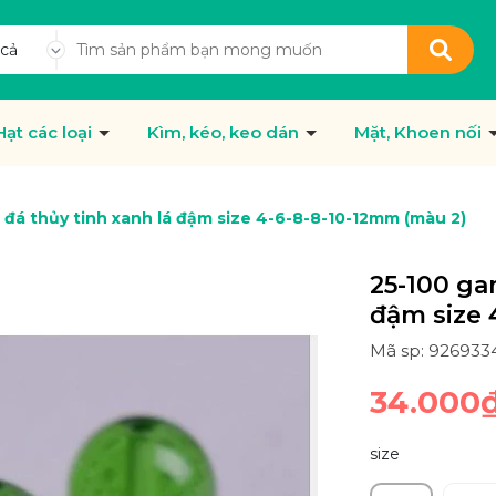
 cả
Hạt các loại
Kìm, kéo, keo dán
Mặt, Khoen nối
 đá thủy tinh xanh lá đậm size 4-6-8-8-10-12mm (màu 2)
25-100 ga
đậm size 
Mã sp: 926933
34.000
size