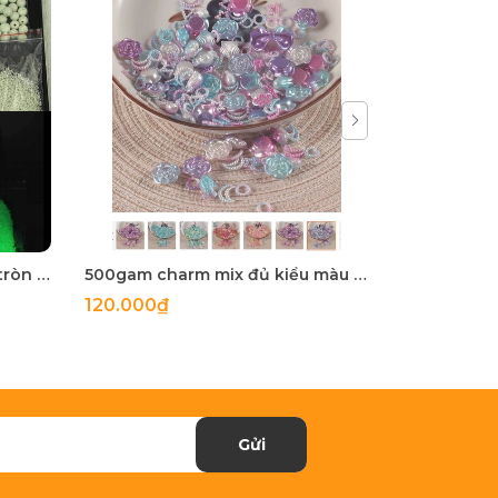
50 gam hạt nhựa dạ quang tròn đủ size 4mm, 5mm, 6mm, 8mm, 10mm, 12mm, 14mm, 16mm ,18mm , 10mm, 22mm, 25mm
500gam charm mix đủ kiểu màu ngọc trai, hạt charm mix đủ kiểu
120.000₫
27.900₫
Gửi