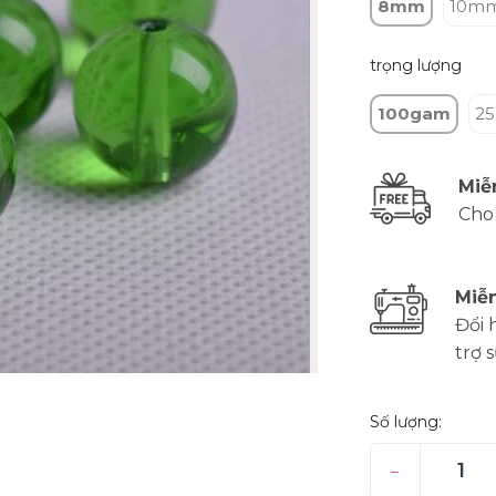
8mm
10m
trọng lượng
100gam
2
Miễ
Cho
Miễn
Đổi 
trợ 
Số lượng:
–