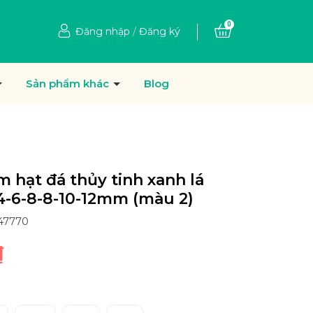
0
Đăng nhập
/
Đăng ký
Sản phẩm khác
Blog
m hạt đá thủy tinh xanh lá
4-6-8-8-10-12mm (màu 2)
47770
₫