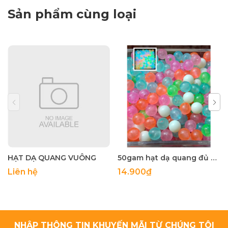
Sản phẩm cùng loại
HẠT DẠ QUANG VUÔNG
50gam hạt dạ quang đủ màu 6mm, 8mm, 10mm, 12mm, hạt nhựa tròn
Liên hệ
14.900₫
NHẬP THÔNG TIN KHUYẾN MÃI TỪ CHÚNG TÔI