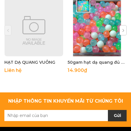
HẠT DẠ QUANG VUÔNG
50gam hạt dạ quang đủ màu 6mm, 8mm, 10mm, 12mm, hạt nhựa tròn
Liên hệ
14.900₫
NHẬP THÔNG TIN KHUYẾN MÃI TỪ CHÚNG TÔI
Gửi