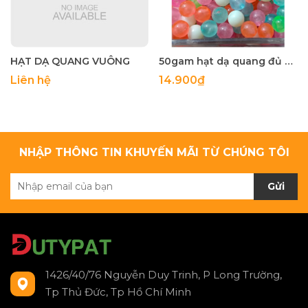
HẠT DẠ QUANG VUÔNG
50gam hạt dạ quang đủ màu 6mm, 8mm, 10mm, 12mm, hạt nhựa tròn
Liên hệ
14.900₫
NHẬP THÔNG TIN KHUYẾN MÃI TỪ CHÚNG TÔI
Gửi
1426/40/76 Nguyễn Duy Trinh, P Long Trường,
Tp Thủ Đức, Tp Hồ Chí Minh