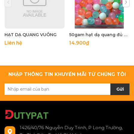
HẠT DẠ QUANG VUÔNG
50gam hạt dạ quang đủ màu 6mm, 8mm, 10mm, 12mm, hạt nhựa tròn
Liên hệ
14.900₫
NHẬP THÔNG TIN KHUYẾN MÃI TỪ CHÚNG TÔI
Gửi
1426/40/76 Nguyễn Duy Trinh, P Long Trường,