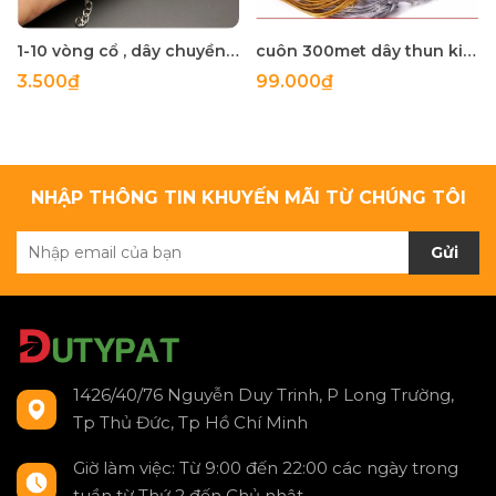
1-10 vòng cổ , dây chuyền trơn Xoắn Nhật
cuôn 300met dây thun kim tuyên co giãn size 0,8mm
3.500₫
99.000₫
NHẬP THÔNG TIN KHUYẾN MÃI TỪ CHÚNG TÔI
Gửi
1426/40/76 Nguyễn Duy Trinh, P Long Trường,
Tp Thủ Đức, Tp Hồ Chí Minh
Giờ làm việc: Từ 9:00 đến 22:00 các ngày trong
tuần từ Thứ 2 đến Chủ nhật