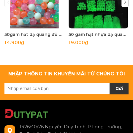
50gam hạt dạ quang đủ màu 6mm, 8mm, 10mm, 12mm, hạt nhựa tròn
50 gam hạt nhựa dạ quang tròn đủ size 4mm, 5mm, 6mm, 8mm, 10mm, 12mm, 14mm, 16mm ,18mm , 10mm, 22mm, 25mm
14.900₫
19.000₫
NHẬP THÔNG TIN KHUYẾN MÃI TỪ CHÚNG TÔI
Gửi
1426/40/76 Nguyễn Duy Trinh, P Long Trường,