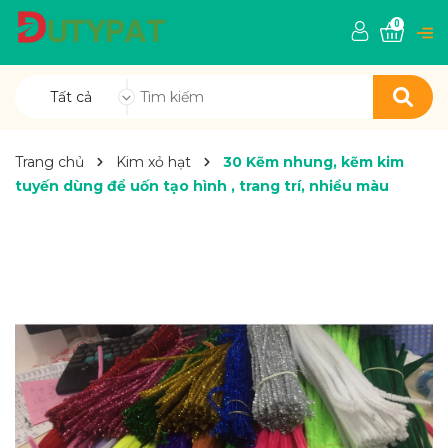
0
Tất cả
Trang chủ
Kim xỏ hạt
30 Kẽm nhung, kẽm kim
tuyến dùng để uốn tạo hình , trang trí, nhiều màu