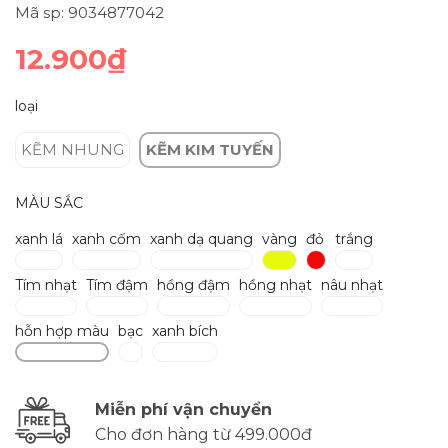
Mã sp: 9034877042
12.900₫
loại
KẼM NHUNG
KẼM KIM TUYẾN
MÀU SẮC
xanh lá
xanh cốm
xanh dạ quang
vàng
đỏ
trắng
Tím nhạt
Tím đậm
hồng đậm
hồng nhạt
nâu nhạt
hỗn hợp màu
bạc
xanh bích
Miễn phí vận chuyển
Cho đơn hàng từ 499.000đ