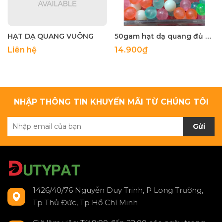
HẠT DẠ QUANG VUÔNG
50gam hạt dạ quang đủ màu 6mm, 8mm, 10mm, 12mm, hạt nhựa tròn
Liên hệ
14.900₫
NHẬP THÔNG TIN KHUYẾN MÃI TỪ CHÚNG TÔI
Gửi
1426/40/76 Nguyễn Duy Trinh, P Long Trường,
Tp Thủ Đức, Tp Hồ Chí Minh