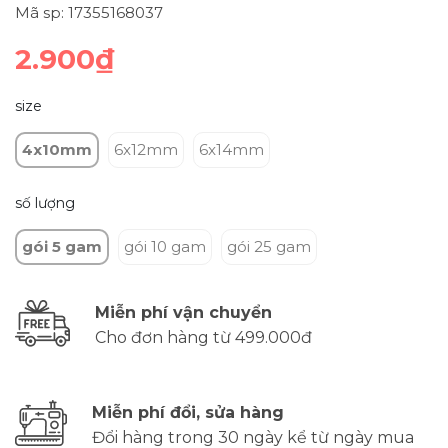
Mã sp: 17355168037
2.900₫
size
4x10mm
6x12mm
6x14mm
số lượng
gói 5 gam
gói 10 gam
gói 25 gam
Miễn phí vận chuyển
Cho đơn hàng từ 499.000đ
Miễn phí đổi, sửa hàng
Đổi hàng trong 30 ngày kể từ ngày mua